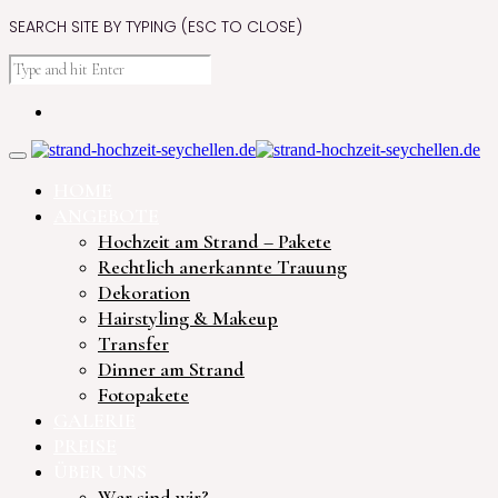
SEARCH SITE BY TYPING (ESC TO CLOSE)
HOME
ANGEBOTE
Hochzeit am Strand – Pakete
Rechtlich anerkannte Trauung
Dekoration
Hairstyling & Makeup
Transfer
Dinner am Strand
Fotopakete
GALERIE
PREISE
ÜBER UNS
Wer sind wir?