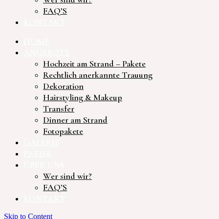
FAQ’S
KONTAKT
HOME
ANGEBOTE
Hochzeit am Strand – Pakete
Rechtlich anerkannte Trauung
Dekoration
Hairstyling & Makeup
Transfer
Dinner am Strand
Fotopakete
GALERIE
PREISE
ÜBER UNS
Wer sind wir?
FAQ’S
KONTAKT
Skip to Content